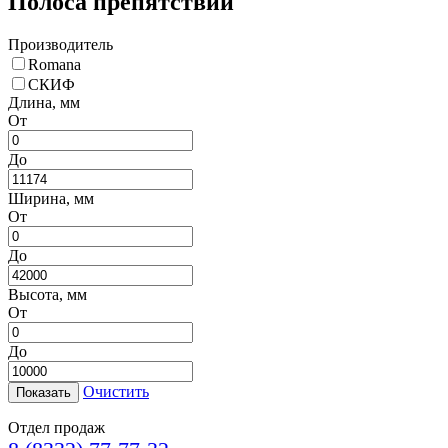
Полоса препятствий
Производитель
Romana
СКИФ
Длина, мм
От
До
Ширина, мм
От
До
Высота, мм
От
До
Очистить
Отдел продаж