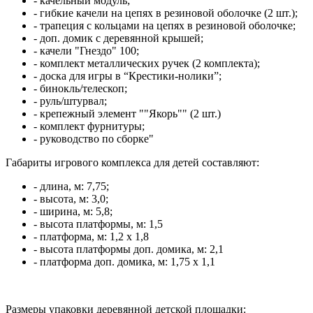
- качельный модуль;
- гибкие качели на цепях в резиновой оболочке (2 шт.);
- трапеция с кольцами на цепях в резиновой оболочке;
- доп. домик с деревянной крышей;
- качели "Гнездо" 100;
- комплект металлических ручек (2 комплекта);
- доска для игры в “Крестики-нолики”;
- бинокль/телескоп;
- руль/штурвал;
- крепежный элемент ""Якорь"" (2 шт.)
- комплект фурнитуры;
- руководство по сборке"
Габариты игрового комплекса для детей составляют:
- длина, м: 7,75;
- высота, м: 3,0;
- ширина, м: 5,8;
- высота платформы, м: 1,5
- платформа, м: 1,2 х 1,8
- высота платформы доп. домика, м: 2,1
- платформа доп. домика, м: 1,75 х 1,1
Размеры упаковки деревянной детской площадки: