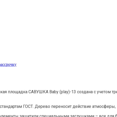
рассрочку
тская площадка САВУШКА Baby (play)-13 создана с учетом т
й стандартам ГОСТ. Дерево переносит действие атмосферы
 элементы защитили специальными заглушками – все для 