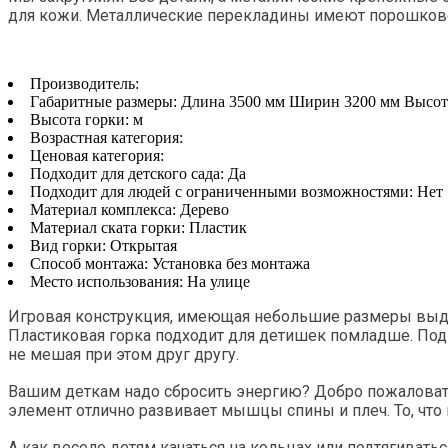
для кожи. Металлические перекладины имеют порошково
Производитель:
Габаритные размеры:
Длина 3500 мм Ширин 3200 мм Высот
Высота горки:
м
Возрастная категория:
Ценовая категория:
Подходит для детского сада:
Да
Подходит для людей с ограниченными возможностями:
Нет
Материал комплекса:
Дерево
Материал ската горки:
Пластик
Вид горки:
Открытая
Способ монтажа:
Установка без монтажа
Место использования:
На улице
Игровая конструкция, имеющая небольшие размеры выде
Пластиковая горка подходит для детишек помладше. Под
не мешая при этом друг другу.
Вашим деткам надо сбросить энергию? Добро пожаловать 
элемент отлично развивает мышцы спины и плеч. То, что
А как весело детям качаться на кольцах или подтягивать