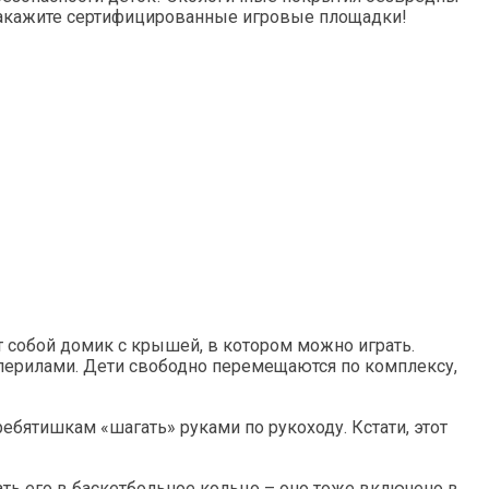
Закажите сертифицированные игровые площадки!
собой домик с крышей, в котором можно играть.
перилами. Дети свободно перемещаются по комплексу,
бятишкам «шагать» руками по рукоходу. Кстати, этот
вать его в баскетбольное кольцо – оно тоже включено в