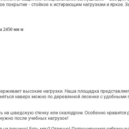
е покрытие - стойкое к истирающим нагрузкам и яркое. 
а 2450 мм м
рживает высокие нагрузки. Наша площадка представляет 
няться наверх можно по деревянной лесенке с удобными 
на шведскую стенку или скалодром. Особенно нравится ре
 нужно после учебных нагрузок!
ся на турнике! Есть мяч? Отлично! Потренируемся забрасы